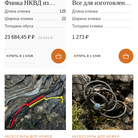
Финка НКВД из
Все для изготовления
ламинированной
ножей
Длина клинка
125
Длина клинка
стали
Ширина клинка
22
Ширина клинка
Толщина обуха
Толщина клинка
23 684,45 ₽
₽
1 273
₽
24 931 ₽
КУПИТЬ В 1 КЛИК
КУПИТЬ В 1 КЛИК
АКСЕССУАРЫ ДЛЯ НОЖЕЙ
АКСЕССУАРЫ ДЛЯ НОЖЕЙ