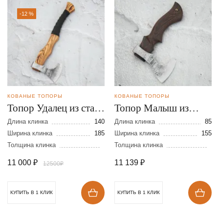
-12 %
КОВАНЫЕ ТОПОРЫ
КОВАНЫЕ ТОПОРЫ
Топор Удалец из стали
Топор Малыш из
9ХС
стали 9ХС
Длина клинка
140
Длина клинка
85
Ширина клинка
185
Ширина клинка
155
Толщина клинка
Толщина клинка
11 000
₽
11 139
₽
12500₽
КУПИТЬ В 1 КЛИК
КУПИТЬ В 1 КЛИК