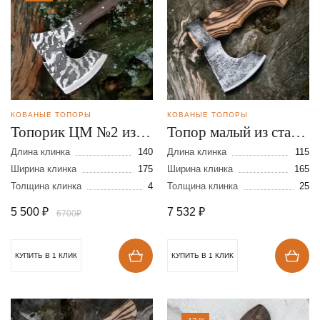
КОВАНЫЕ ТОПОРЫ
КОВАНЫЕ ТОПОРЫ
Топорик ЦМ №2 из
Топор малый из стали
стали 95Х18
9ХС
Длина клинка
140
Длина клинка
115
Ширина клинка
175
Ширина клинка
165
Толщина клинка
4
Толщина клинка
25
5 500
₽
7 532
₽
6700₽
КУПИТЬ В 1 КЛИК
КУПИТЬ В 1 КЛИК