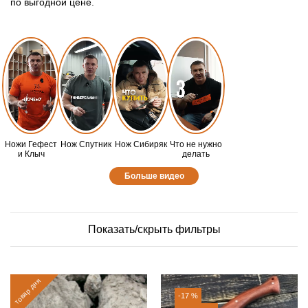
по выгодной цене.
Ножи Гефест
Нож Спутник
Нож Сибиряк
Что не нужно
и Клыч
делать
Больше видео
Показать/скрыть фильтры
товар дня
-17 %