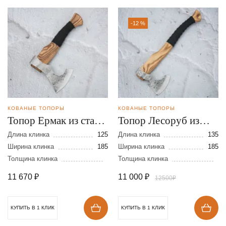
-12 %
КОВАНЫЕ ТОПОРЫ
КОВАНЫЕ ТОПОРЫ
Топор Ермак из стали
Топор Лесоруб из
9ХС
стали 9ХС
Длина клинка
125
Длина клинка
135
Ширина клинка
185
Ширина клинка
185
Толщина клинка
Толщина клинка
11 670
₽
11 000
₽
12500₽
КУПИТЬ В 1 КЛИК
КУПИТЬ В 1 КЛИК