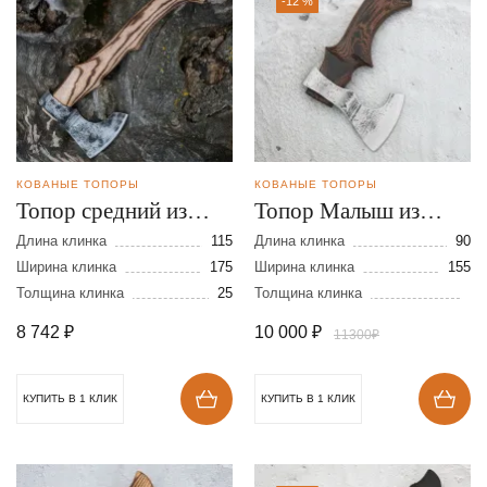
-12 %
КОВАНЫЕ ТОПОРЫ
КОВАНЫЕ ТОПОРЫ
Топор средний из
Топор Малыш из
стали 9ХС
стали 9ХС
Длина клинка
115
Длина клинка
90
Ширина клинка
175
Ширина клинка
155
Толщина клинка
25
Толщина клинка
8 742
₽
10 000
₽
11300₽
КУПИТЬ В 1 КЛИК
КУПИТЬ В 1 КЛИК