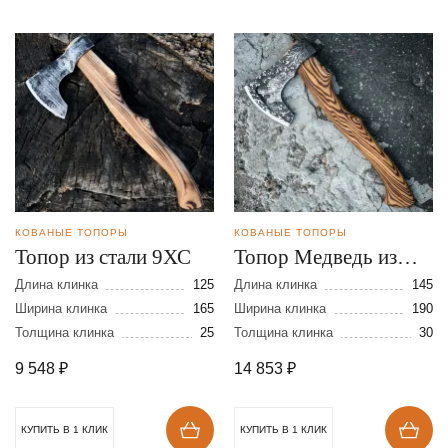
КОВАНЫЕ ТОПОРЫ
КОВАНЫЕ ТОПОРЫ
Топор из стали 9ХС
Топор Медведь из
стали 9ХС с
Длина клинка
125
Длина клинка
145
Ширина клинка
165
художественным
Ширина клинка
190
Толщина клинка
25
Толщина клинка
30
оформлением
9 548
₽
14 853
₽
КУПИТЬ В 1 КЛИК
КУПИТЬ В 1 КЛИК