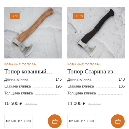
-7 %
-12 %
КОВАНЫЕ ТОПОРЫ
КОВАНЫЕ ТОПОРЫ
Топор кованный
Топор Старина из
Классический из
стали 9ХС
Длина клинка
145
Длина клинка
140
стали 9ХС
Ширина клинка
195
Ширина клинка
185
Толщина клинка
Толщина клинка
10 500
₽
11 000
₽
11300₽
12500₽
КУПИТЬ В 1 КЛИК
КУПИТЬ В 1 КЛИК