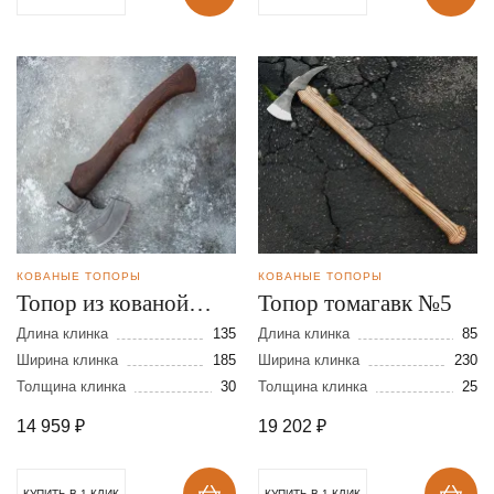
КОВАНЫЕ ТОПОРЫ
КОВАНЫЕ ТОПОРЫ
Топор из кованой
Топор томагавк №5
стали 9ХС с Х/О
Длина клинка
135
Длина клинка
85
Ширина клинка
185
Ширина клинка
230
Толщина клинка
30
Толщина клинка
25
14 959
₽
19 202
₽
КУПИТЬ В 1 КЛИК
КУПИТЬ В 1 КЛИК