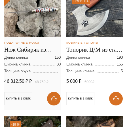
НОВИНКА
ПОДАРОЧНЫЕ НОЖИ
КОВАНЫЕ ТОПОРЫ
Нож Сибиряк из
Топорик Ц/М из стали
ламинированной
AUS8
Длина клинка
150
Длина клинка
190
стали
Ширина клинка
30
Ширина клинка
155
Толщина обуха
Толщина клинка
5
46 312,50 ₽
₽
5 000
₽
48 750 ₽
6000₽
КУПИТЬ В 1 КЛИК
КУПИТЬ В 1 КЛИК
-18 %