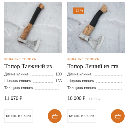
-12 %
КОВАНЫЕ ТОПОРЫ
КОВАНЫЕ ТОПОРЫ
Топор Таежный из
Топор Леший из стали
стали 9ХС
9ХС
Длина клинка
100
Длина клинка
Ширина клинка
155
Ширина клинка
Толщина клинка
Толщина клинка
11 670
₽
10 000
₽
11300₽
КУПИТЬ В 1 КЛИК
КУПИТЬ В 1 КЛИК