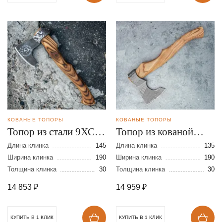
КОВАНЫЕ ТОПОРЫ
КОВАНЫЕ ТОПОРЫ
Топор из стали 9ХС с
Топор из кованой
художественным
стали 9ХС с Х/О
Длина клинка
145
Длина клинка
135
оформлением
Ширина клинка
190
Ширина клинка
190
Толщина клинка
30
Толщина клинка
30
14 853
₽
14 959
₽
КУПИТЬ В 1 КЛИК
КУПИТЬ В 1 КЛИК