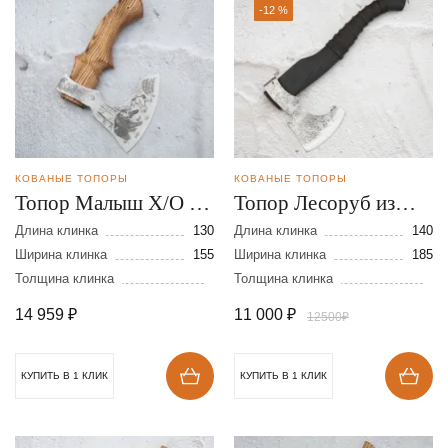
-12 %
КОВАНЫЕ ТОПОРЫ
КОВАНЫЕ ТОПОРЫ
Топор Малыш Х/О из
Топор Лесоруб из
стали 9ХС
стали 9ХС
Длина клинка
130
Длина клинка
140
Ширина клинка
155
Ширина клинка
185
Толщина клинка
Толщина клинка
14 959
₽
11 000
₽
12500₽
КУПИТЬ В 1 КЛИК
КУПИТЬ В 1 КЛИК