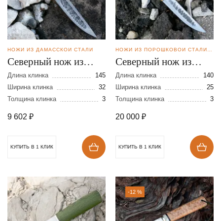
НОЖИ ИЗ ДАМАССКОЙ СТАЛИ
НОЖИ ИЗ ПОРОШКОВОЙ СТАЛИ ELMAX
Северный нож из
Северный нож из
дамасской стали
стали Elmax
Длина клинка
145
Длина клинка
140
Ширина клинка
32
Ширина клинка
25
Толщина клинка
3
Толщина клинка
3
9 602
₽
20 000
₽
КУПИТЬ В 1 КЛИК
КУПИТЬ В 1 КЛИК
-12 %