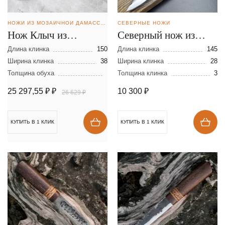
НОЖИ ИЗ МОЗАИЧНОЙ ДАМАССКОЙ СТАЛИ
СЕВЕРНЫЕ НОЖИ
Нож Клыч из
Северный нож из
мозаичной дамасской
стали N690
Длина клинка
150
Длина клинка
145
стали
Ширина клинка
38
Ширина клинка
28
Толщина обуха
Толщина клинка
3
25 297,55 ₽
₽
10 300
₽
26 629 ₽
КУПИТЬ В 1 КЛИК
КУПИТЬ В 1 КЛИК