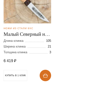
НОЖИ ИЗ СТАЛИ 9ХС
Малый Северный нож
из стали 9ХС
Длина клинка
105
Ширина клинка
21
Толщина клинка
3
6 419
₽
КУПИТЬ В 1 КЛИК