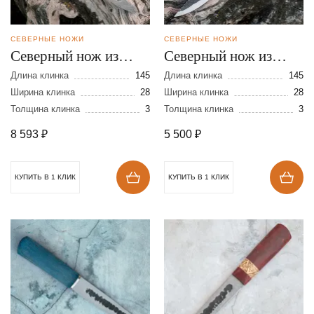
СЕВЕРНЫЕ НОЖИ
СЕВЕРНЫЕ НОЖИ
Северный нож из
Северный нож из
дамасской стали
стали 110Х18
Длина клинка
145
Длина клинка
145
Ширина клинка
28
Ширина клинка
28
Толщина клинка
3
Толщина клинка
3
8 593
₽
5 500
₽
КУПИТЬ В 1 КЛИК
КУПИТЬ В 1 КЛИК