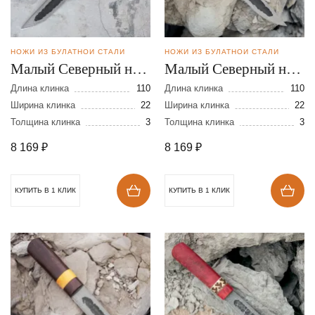
НОЖИ ИЗ БУЛАТНОЙ СТАЛИ
НОЖИ ИЗ БУЛАТНОЙ СТАЛИ
Малый Северный нож
Малый Северный нож
из булатной стали
из булатной стали
Длина клинка
110
Длина клинка
110
Ширина клинка
22
Ширина клинка
22
Толщина клинка
3
Толщина клинка
3
8 169
₽
8 169
₽
КУПИТЬ В 1 КЛИК
КУПИТЬ В 1 КЛИК