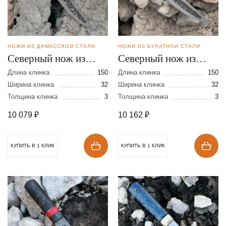
НОЖИ ИЗ ДАМАССКОЙ СТАЛИ
НОЖИ ИЗ БУЛАТНОЙ СТАЛИ
Северный нож из
Северный нож из
дамасской стали
булатной стали
Длина клинка
150
Длина клинка
150
Ширина клинка
32
Ширина клинка
32
Толщина клинка
3
Толщина клинка
3
10 079
₽
10 162
₽
КУПИТЬ В 1 КЛИК
КУПИТЬ В 1 КЛИК