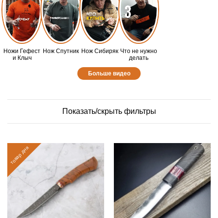
Ножи Гефест
Нож Спутник
Нож Сибиряк
Что не нужно
и Клыч
делать
Больше видео
Показать/скрыть фильтры
товар дня