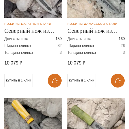
НОЖИ ИЗ БУЛАТНОЙ СТАЛИ
НОЖИ ИЗ ДАМАССКОЙ СТАЛИ
Северный нож из
Северный нож из
булатной стали
дамасской стали
Длина клинка
150
Длина клинка
160
Ширина клинка
32
Ширина клинка
26
Толщина клинка
3
Толщина клинка
3
10 079
₽
10 079
₽
КУПИТЬ В 1 КЛИК
КУПИТЬ В 1 КЛИК