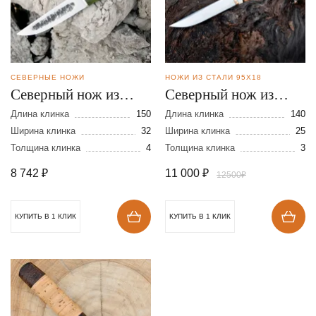
СЕВЕРНЫЕ НОЖИ
НОЖИ ИЗ СТАЛИ 95Х18
Северный нож из
Северный нож из
кованой стали 9ХС
стали 95Х18 в
Длина клинка
150
Длина клинка
140
Ширина клинка
32
деревянный ножнах
Ширина клинка
25
Толщина клинка
4
Толщина клинка
3
8 742
₽
11 000
₽
12500₽
КУПИТЬ В 1 КЛИК
КУПИТЬ В 1 КЛИК