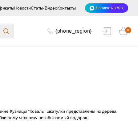
фикаты
Новости
Статьи
Видео
Контакты
Написать в Max
{phone_region}
0
азине Кузницы “Коваль” шкатулки представлены из дерева
ть близкому человеку незабываемый подарок.