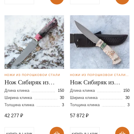
НОЖИ ИЗ ПОРОШКОВОЙ СТАЛИ
НОЖИ ИЗ ПОРОШКОВОЙ СТАЛИ CPM REX121
Нож Сибиряк из
Нож Сибиряк из
порошковой стали
стали CPM REX 121
Длина клинка
150
Длина клинка
150
CPM REX 121
Ширина клинка
30
Ширина клинка
30
Толщина клинка
3
Толщина клинка
3
42 277
₽
57 872
₽
КУПИТЬ В 1 КЛИК
КУПИТЬ В 1 КЛИК