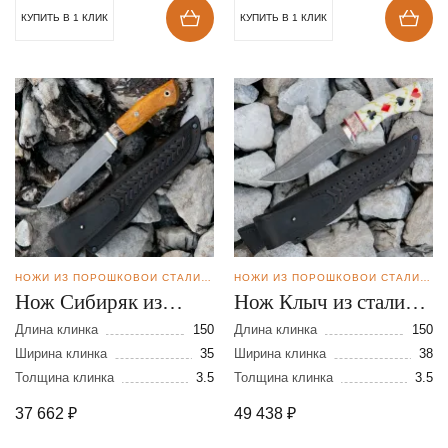
КУПИТЬ В 1 КЛИК
КУПИТЬ В 1 КЛИК
НОЖИ ИЗ ПОРОШКОВОЙ СТАЛИ CPM REX121
НОЖИ ИЗ ПОРОШКОВОЙ СТАЛИ CPM REX121
Нож Сибиряк из
Нож Клыч из стали
стали CPM REX 121
CPM REX 121
Длина клинка
150
Длина клинка
150
Ширина клинка
35
Ширина клинка
38
Толщина клинка
3.5
Толщина клинка
3.5
37 662
₽
49 438
₽