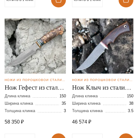
НОЖИ ИЗ ПОРОШКОВОЙ СТАЛИ CPM REX121
НОЖИ ИЗ ПОРОШКОВОЙ СТАЛИ CPM REX121
Нож Гефест из стали
Нож Клыч из стали
CPM REX 121 в
CPM REX 121
Длина клинка
150
Длина клинка
150
нержавеющих
Ширина клинка
35
Ширина клинка
38
Толщина клинка
3
Толщина клинка
3.5
обкладках
58 350
₽
46 574
₽