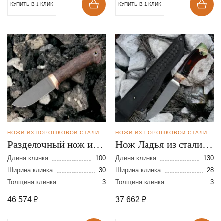
КУПИТЬ В 1 КЛИК
КУПИТЬ В 1 КЛИК
НОЖИ ИЗ ПОРОШКОВОЙ СТАЛИ CPM REX121
НОЖИ ИЗ ПОРОШКОВОЙ СТАЛИ CPM REX121
Разделочный нож из
Нож Ладья из стали
стали CPM REX 121
CPM REX 121
Длина клинка
100
Длина клинка
130
Ширина клинка
30
Ширина клинка
28
Толщина клинка
3
Толщина клинка
3
46 574
₽
37 662
₽