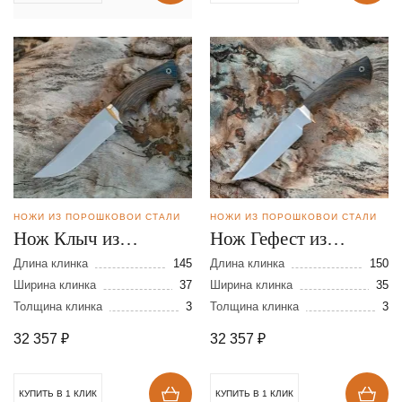
НОЖИ ИЗ ПОРОШКОВОЙ СТАЛИ
НОЖИ ИЗ ПОРОШКОВОЙ СТАЛИ
Нож Клыч из
Нож Гефест из
порошковой стали
порошковой стали
Длина клинка
145
Длина клинка
150
CPM REX 121
Ширина клинка
37
CPM REX 121
Ширина клинка
35
Толщина клинка
3
Толщина клинка
3
32 357
₽
32 357
₽
КУПИТЬ В 1 КЛИК
КУПИТЬ В 1 КЛИК