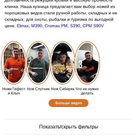
долговечность режущей кромки и высокую прочность
клинка. Наша кузница предлагает вам выбор ножей из
порошковых видов стали ручной работы, складных и не
складных, для охоты, рыбалки и туризма по выгодной
цене:
Elmax
,
М390
,
Cromax PM
,
S390
,
CPM S90V
Ножи Гефест
Нож Спутник
Нож Сибиряк
Что не нужно
и Клыч
делать
Больше видео
Показать/скрыть фильтры