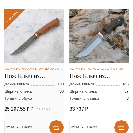
товар дня
НОЖИ ИЗ МОЗАИЧНОЙ ДАМАССКОЙ СТАЛИ
НОЖИ ИЗ ПОРОШКОВОЙ СТАЛИ
Нож Клыч из
Нож Клыч из
мозаичной дамасской
порошковой стали
Длина клинка
150
Длина клинка
145
стали
Ширина клинка
38
CPM REX 121
Ширина клинка
37
Толщина обуха
Толщина клинка
3
25 297,55 ₽
₽
33 737
₽
26 629 ₽
КУПИТЬ В 1 КЛИК
КУПИТЬ В 1 КЛИК