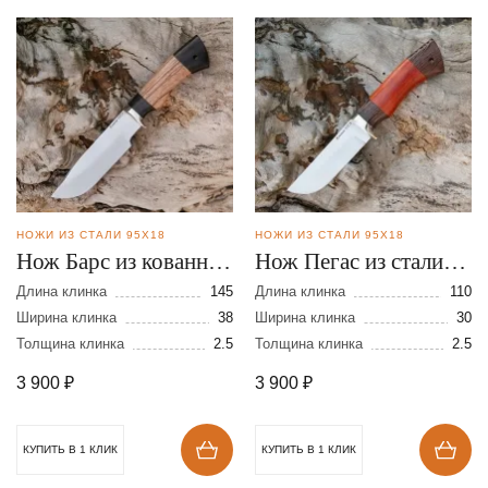
НОЖИ ИЗ СТАЛИ 95Х18
НОЖИ ИЗ СТАЛИ 95Х18
Нож Барс из кованной
Нож Пегас из стали
стали 95Х18
95Х18
Длина клинка
145
Длина клинка
110
Ширина клинка
38
Ширина клинка
30
Толщина клинка
2.5
Толщина клинка
2.5
3 900
₽
3 900
₽
КУПИТЬ В 1 КЛИК
КУПИТЬ В 1 КЛИК