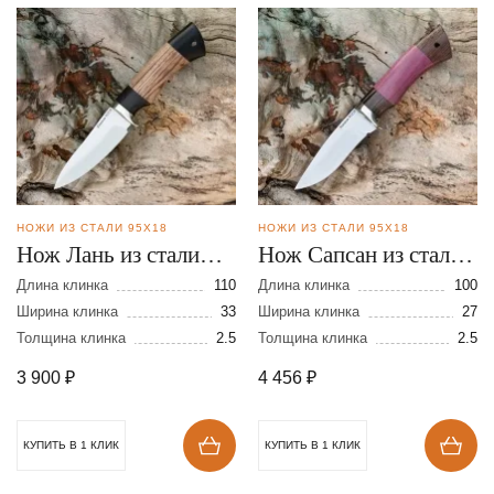
НОЖИ ИЗ СТАЛИ 95Х18
НОЖИ ИЗ СТАЛИ 95Х18
Нож Лань из стали
Нож Сапсан из стали
95Х18
95Х18
Длина клинка
110
Длина клинка
100
Ширина клинка
33
Ширина клинка
27
Толщина клинка
2.5
Толщина клинка
2.5
3 900
₽
4 456
₽
КУПИТЬ В 1 КЛИК
КУПИТЬ В 1 КЛИК