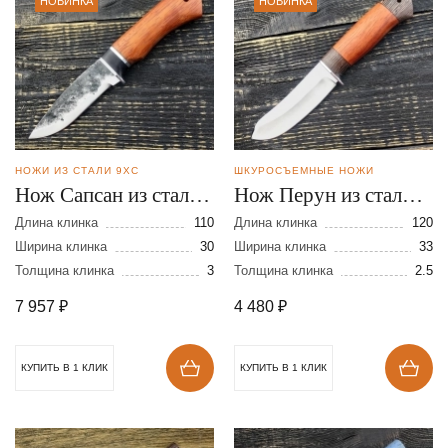
НОВИНКА
НОВИНКА
НОЖИ ИЗ СТАЛИ 9ХС
ШКУРОСЪЕМНЫЕ НОЖИ
Нож Сапсан из стали
Нож Перун из стали
9ХС
95Х18
Длина клинка
110
Длина клинка
120
Ширина клинка
30
Ширина клинка
33
Толщина клинка
3
Толщина клинка
2.5
7 957
₽
4 480
₽
КУПИТЬ В 1 КЛИК
КУПИТЬ В 1 КЛИК