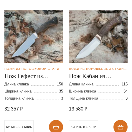
НОЖИ ИЗ ПОРОШКОВОЙ СТАЛИ
НОЖИ ИЗ ПОРОШКОВОЙ СТАЛИ ELMAX
Нож Гефест из
Нож Кабан из
порошковой стали
порошковой стали
Длина клинка
150
Длина клинка
115
CPM REX 121
Ширина клинка
35
Elmax
Ширина клинка
34
Толщина клинка
3
Толщина клинка
3
32 357
₽
13 580
₽
КУПИТЬ В 1 КЛИК
КУПИТЬ В 1 КЛИК