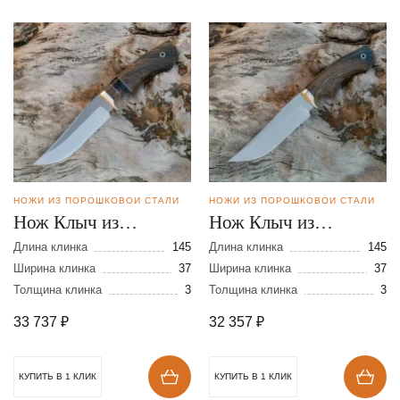
НОЖИ ИЗ ПОРОШКОВОЙ СТАЛИ
НОЖИ ИЗ ПОРОШКОВОЙ СТАЛИ
Нож Клыч из
Нож Клыч из
порошковой стали
порошковой стали
Длина клинка
145
Длина клинка
145
CPM REX 121
Ширина клинка
37
CPM REX 121
Ширина клинка
37
Толщина клинка
3
Толщина клинка
3
33 737
₽
32 357
₽
КУПИТЬ В 1 КЛИК
КУПИТЬ В 1 КЛИК