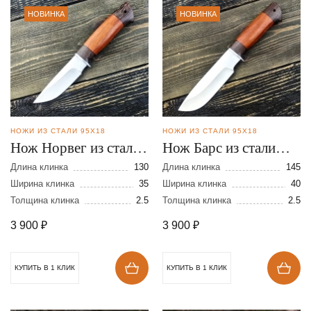
НОВИНКА
НОВИНКА
НОЖИ ИЗ СТАЛИ 95Х18
НОЖИ ИЗ СТАЛИ 95Х18
Нож Норвег из стали
Нож Барс из стали
95Х18
95Х18
Длина клинка
130
Длина клинка
145
Ширина клинка
35
Ширина клинка
40
Толщина клинка
2.5
Толщина клинка
2.5
3 900
₽
3 900
₽
КУПИТЬ В 1 КЛИК
КУПИТЬ В 1 КЛИК