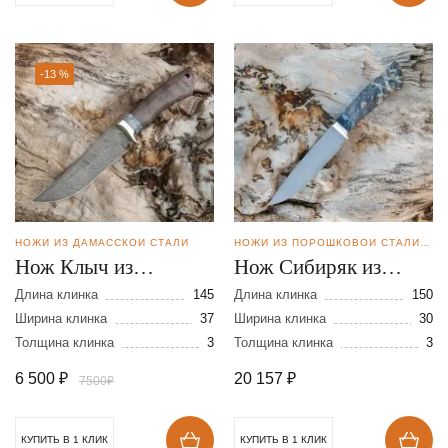
-13 %
НОЖИ ИЗ ДАМАССКОЙ СТАЛИ
НОЖИ ИЗ ПОРОШКОВОЙ СТАЛИ BOHLER M398
Нож Клыч из
Нож Сибиряк из
дамасской стали
порошковой стали
Длина клинка
145
Длина клинка
150
Ширина клинка
37
М-398
Ширина клинка
30
Толщина клинка
3
Толщина клинка
3
6 500
₽
20 157
₽
7500₽
КУПИТЬ В 1 КЛИК
КУПИТЬ В 1 КЛИК