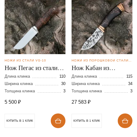
НОЖИ ИЗ СТАЛИ VG-10
НОЖИ ИЗ ПОРОШКОВОЙ СТАЛИ BOHLER M398
Нож Пегас из стали
Нож Кабан из
VG-10
порошковой стали
Длина клинка
110
Длина клинка
115
Ширина клинка
30
М-398
Ширина клинка
34
Толщина клинка
3
Толщина клинка
3
5 500
₽
27 583
₽
КУПИТЬ В 1 КЛИК
КУПИТЬ В 1 КЛИК