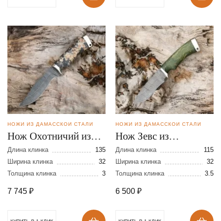
НОЖИ ИЗ ДАМАССКОЙ СТАЛИ
НОЖИ ИЗ ДАМАССКОЙ СТАЛИ
Нож Охотничий из
Нож Зевс из
дамасской стали
дамасской стали
Длина клинка
135
Длина клинка
115
Ширина клинка
32
Ширина клинка
32
Толщина клинка
3
Толщина клинка
3.5
7 745
₽
6 500
₽