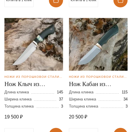
КУПИТЬ В 1 КЛИК
КУПИТЬ В 1 КЛИК
НОЖИ ИЗ ПОРОШКОВОЙ СТАЛИ BOHLER M398
НОЖИ ИЗ ПОРОШКОВОЙ СТАЛИ BOHLER S390
Нож Клыч из
Нож Кабан из
порошковой стали
порошковой стали
Длина клинка
145
Длина клинка
115
М-398
Ширина клинка
37
S390
Ширина клинка
34
Толщина клинка
3
Толщина клинка
3
19 500
₽
20 500
₽