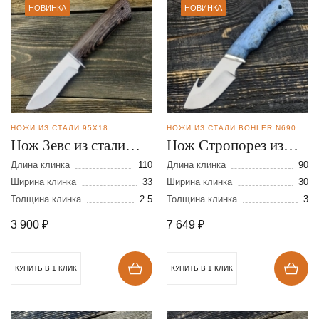
НОВИНКА
НОВИНКА
НОЖИ ИЗ СТАЛИ 95Х18
НОЖИ ИЗ СТАЛИ BOHLER N690
Нож Зевс из стали
Нож Стропорез из
95Х18
стали N-690
Длина клинка
110
Длина клинка
90
Ширина клинка
33
Ширина клинка
30
Толщина клинка
2.5
Толщина клинка
3
3 900
₽
7 649
₽
КУПИТЬ В 1 КЛИК
КУПИТЬ В 1 КЛИК