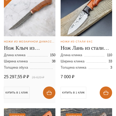
НОЖИ ИЗ МОЗАИЧНОЙ ДАМАССКОЙ СТАЛИ
НОЖИ ИЗ СТАЛИ 9ХС
Нож Клыч из
Нож Лань из стали
мозаичной дамасской
9ХС
Длина клинка
150
Длина клинка
110
стали
Ширина клинка
38
Ширина клинка
33
Толщина обуха
Толщина клинка
3
25 297,55 ₽
₽
7 000
₽
26 629 ₽
КУПИТЬ В 1 КЛИК
КУПИТЬ В 1 КЛИК