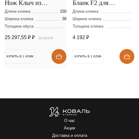
Нож Клыч из
Бланк F2 для
мозаичной дамасской
цельнометаллического
Длина клинка
150
Длина клинка
стали
Ширина клинка
38
клинка из
Ширина клинка
Толщина обуха
Толщина клинка
порошковой стали
ELMAX
25 297,55 ₽
₽
4 192
₽
26 629 ₽
КУПИТЬ В 1 КЛИК
КУПИТЬ В 1 КЛИК
О нас
Акции
Доставка и оплата