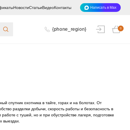
фикаты
Новости
Статьи
Видео
Контакты
Написать в Max
{phone_region}
0
ый спутник охотника в тайге, горах и на болотах. От
бство разделки добычи, скорость работы и безопасность в
 работе с тушей, но и при обустройстве лагеря, подготовке
х выездах.